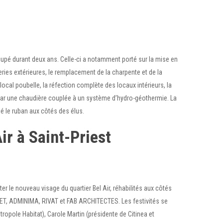
cupé durant deux ans. Celle-ci a notamment porté sur la mise en
ries extérieures, le remplacement de la charpente et de la
local poubelle, la réfection complète des locaux intérieurs, la
 par une chaudière couplée à un système d’hydro-géothermie. La
é le ruban aux côtés des élus.
ir à Saint-Priest
er le nouveau visage du quartier Bel Air, réhabilités aux côtés
T, ADMINIMA, RIVAT et FAB ARCHITECTES. Les festivités se
ropole Habitat), Carole Martin (présidente de Citinea et