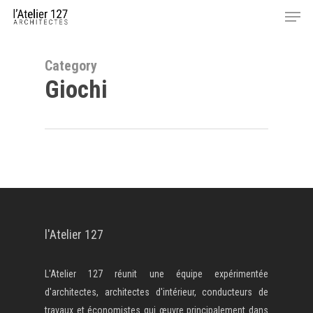
Menu
Skip
to
Close
main
Menu
content
Category
Giochi
l'Atelier 127
L'Atelier 127 réunit une équipe expérimentée
d'architectes, architectes d'intérieur, conducteurs de
travaux et économistes qui œuvre principalement dans